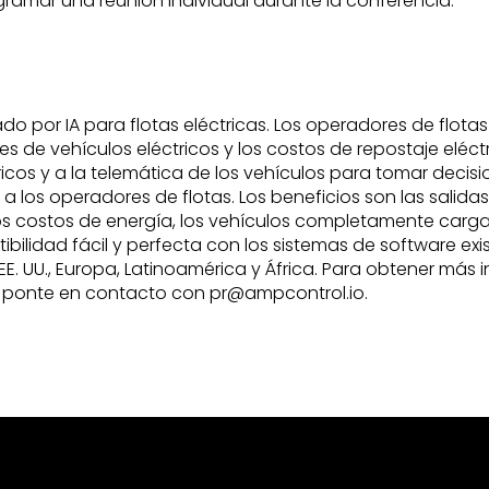
amar una reunión individual durante la conferencia.
do por IA para flotas eléctricas. Los operadores de flotas
 de vehículos eléctricos y los costos de repostaje eléctr
cos y a la telemática de los vehículos para tomar decisi
a los operadores de flotas. Los beneficios son las salid
 los costos de energía, los vehículos completamente car
bilidad fácil y perfecta con los sistemas de software ex
EE. UU., Europa, Latinoamérica y África. Para obtener más i
o ponte en contacto con pr@ampcontrol.io.