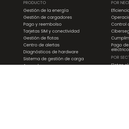
PRODUCTO
POR NEC
Gestión de la energía
Eficienci
Gestión de cargadores
Operaci
Pago y reembolso
Control
Tarjetas SIM y conectividad
Ciberse
Gestión de flotas
Cumplim
Centro de alertas
Pago de
eléctric
Diagnósticos de hardware
POR SEC
Sistema de gestión de carga
Flotas e
Ampedge
Transpor
SERVICIOS
Autobuse
Monitorización 24/7/365
Comida 
Simulación
Empresa
LCFS
Viajes c
Seguridad e implementación
Autobus
Derechos de autor ©
2026
Ampcontrol Technologies, Inc. To