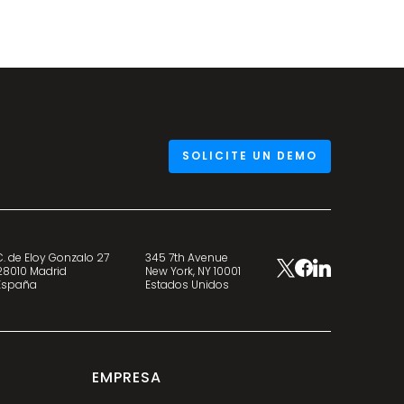
SOLICITE UN DEMO
C. de Eloy Gonzalo 27
345 7th Avenue
28010 Madrid
New York, NY 10001
España
Estados Unidos
EMPRESA