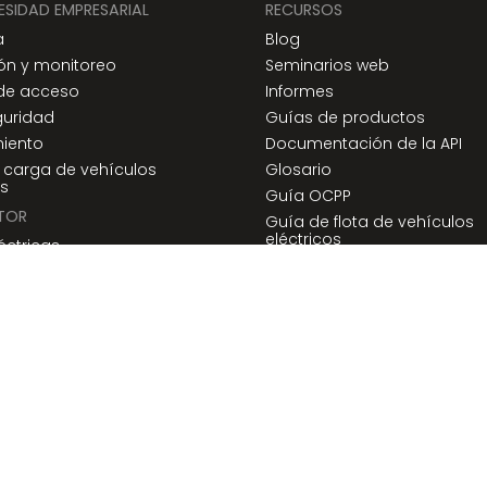
ESIDAD EMPRESARIAL
RECURSOS
a
Blog
ón y monitoreo
Seminarios web
 de acceso
Informes
guridad
Guías de productos
iento
Documentación de la API
 carga de vehículos
Glosario
os
Guía OCPP
TOR
Guía de flota de vehículos
eléctricos
léctricas
Cargadores compatibles
te y logística
s de tránsito
y bebidas
 de soluciones
ompartidos y taxis
es escolares
dos los derechos reservados