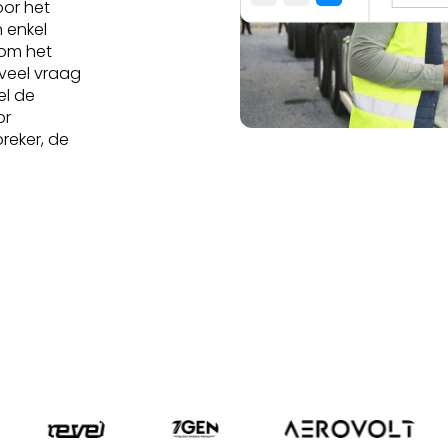
or het
 enkel
 om het
 veel vraag
el de
or
reker, de