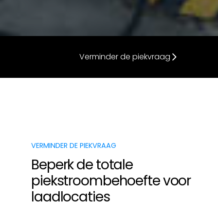
Verminder de piekvraag
VERMINDER DE PIEKVRAAG
Beperk de totale
piekstroombehoefte voor
laadlocaties