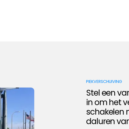
PIEKVERSCHUIVING
Stel een va
in om het 
schakelen n
daluren va