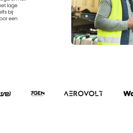
met lage
fs bij
door een