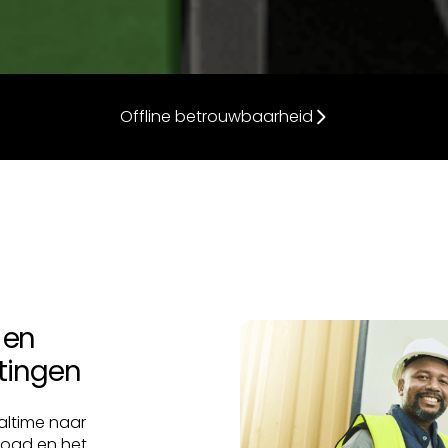
Offline betrouwbaarheid
 en
stingen
altime naar
oogd en het