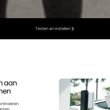
Testen en instellen
en aan
rmen
ontroleren
anten