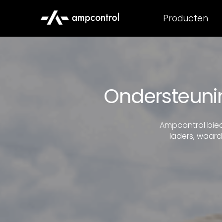
Producten
Ondersteunin
Ampcontrol biedt
laders, waard