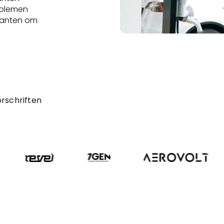
roblemen
kanten om
orschriften