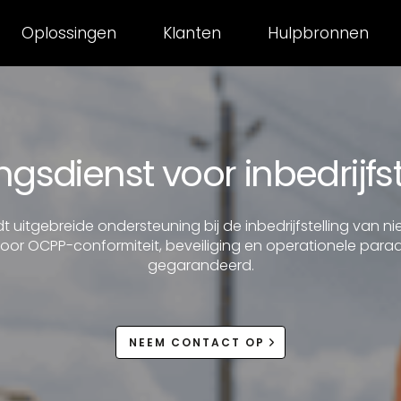
Oplossingen
Klanten
Hulpbronnen
gsdienst voor inbedrijfst
 uitgebreide ondersteuning bij de inbedrijfstelling van n
oor OCPP-conformiteit, beveiliging en operationele par
gegarandeerd.
NEEM CONTACT OP