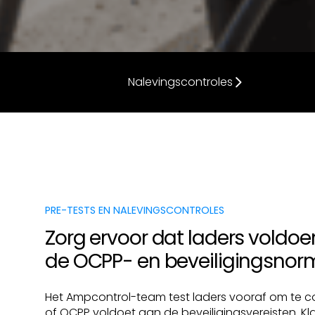
Nalevingscontroles
PRE-TESTS EN NALEVINGSCONTROLES
Zorg ervoor dat laders voldo
de OCPP- en beveiligingsno
Het Ampcontrol-team test laders vooraf om te c
of OCPP voldoet aan de beveiligingsvereisten. Kl