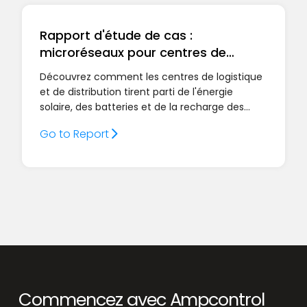
Rapport d'étude de cas :
microréseaux pour centres de
distribution
Découvrez comment les centres de logistique
et de distribution tirent parti de l'énergie
solaire, des batteries et de la recharge des
véhicules électriques pour électrifier leurs
Go to Report
flottes, optimiser le flux d'énergie et recharger
la demande en temps réel avec Ampcontrol.
Commencez avec Ampcontrol