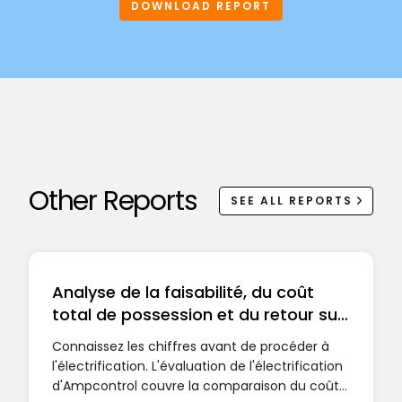
DOWNLOAD REPORT
Other Reports
SEE ALL REPORTS
Analyse de la faisabilité, du coût
total de possession et du retour sur
investissement pour les flottes et
Connaissez les chiffres avant de procéder à
les sites électriques
l'électrification. L'évaluation de l'électrification
d'Ampcontrol couvre la comparaison du coût