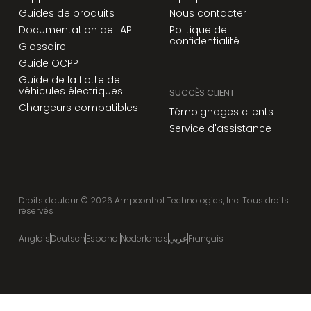
Guides de produits
Nous contacter
Documentation de l'API
Politique de
confidentialité
Glossaire
Guide OCPP
Guide de la flotte de
véhicules électriques
SUCCÈS CLIENT
Chargeurs compatibles
Témoignages clients
Service d'assistance
Droits d'auteur ©
2026
Ampcontrol Technologies, Inc. Tous droits
réservés
Anglais
Deutsch
Espanol
Nederlands
عربي
Français