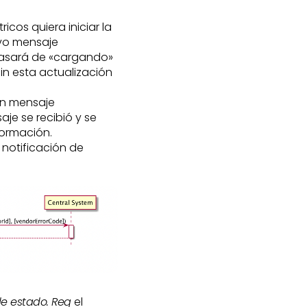
cos quiera iniciar la
evo mensaje
 pasará de «cargando»
in esta actualización
un mensaje
aje se recibió y se
formación.
e notificación de
de estado. Req
el