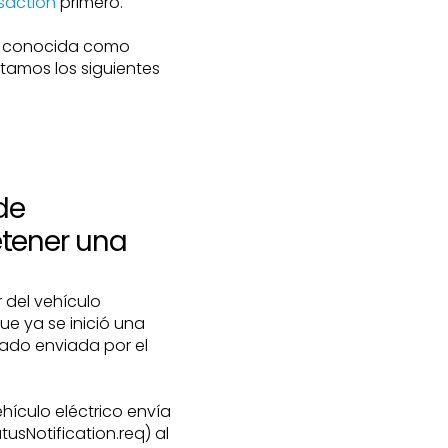
saction
primero.
én conocida como
itamos los siguientes
de
etener una
 del vehículo
ue ya se inició una
tado enviada por el
hículo eléctrico envía
usNotification.req) al