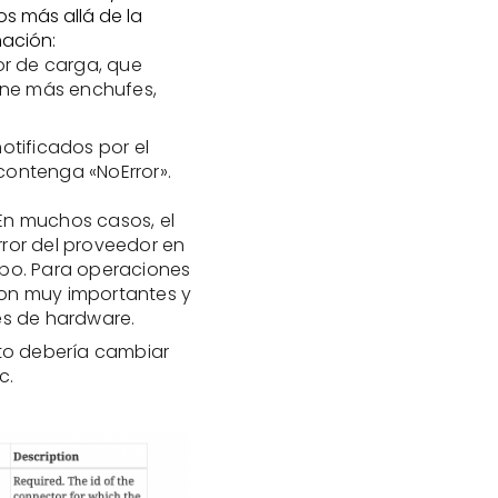
s más allá de la
mación:
or de carga, que
iene más enchufes,
notificados por el
 contenga «NoError».
En muchos casos, el
rror del proveedor en
o. Para operaciones
son muy importantes y
es de hardware.
to debería cambiar
c.