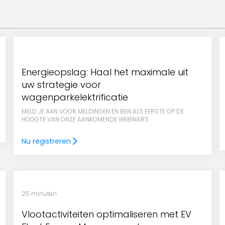
Energieopslag: Haal het maximale uit
uw strategie voor
wagenparkelektrificatie
MELD JE AAN VOOR MELDINGEN EN BEN ALS EERSTE OP DE
HOOGTE VAN ONZE AANKOMENDE WEBINARS
Nu registreren
25 minuten
Vlootactiviteiten optimaliseren met EV