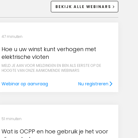
BEKIJK ALLE WEBINARS
47 minuten
Hoe u uw winst kunt verhogen met
elektrische vloten
MELD JE AAN VOOR MELDINGEN EN BEN ALS EERSTE OP DE
HOOGTE VAN ONZE AANKOMENDE WEBINARS
Webinar op aanvraag
Nu registreren
51 minuten
Wat is OCPP en hoe gebruik je het voor