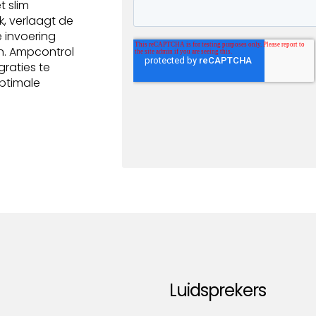
t slim
, verlaagt de
 invoering
n. Ampcontrol
raties te
ptimale
Luidsprekers