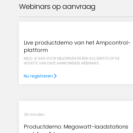
Webinars op aanvraag
Live productdemo van het Ampcontrol-
platform
MELD JE AAN VOOR MELDINGEN EN BEN ALS EERSTE OP DE
HOOGTE VAN ONZE AANKOMENDE WEBINARS
Nu registreren
25 minuten
Productdemo: Megawatt-laadstations