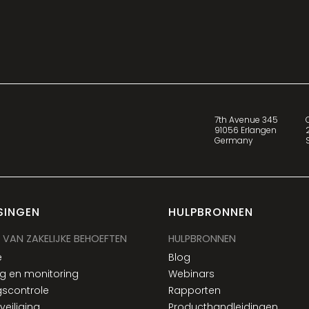
7th Avenue 345
91056 Erlangen
Germany
SINGEN
HULPBRONNEN
 VAN ZAKELIJKE BEHOEFTEN
HULPBRONNEN
e
Blog
g en monitoring
Webinars
scontrole
Rapporten
eiliging
Producthandleidingen