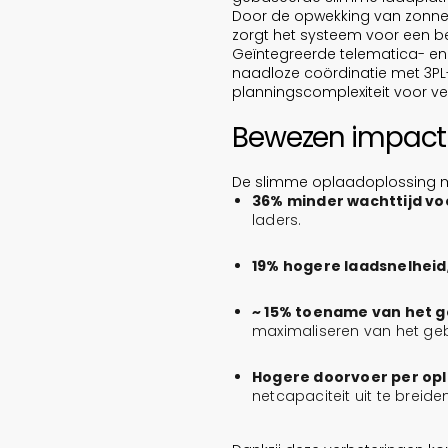
Door de opwekking van zonne-
zorgt het systeem voor een be
Geïntegreerde telematica- en
naadloze coördinatie met 3PL
planningscomplexiteit voor v
Bewezen impact o
De slimme oplaadoplossing met
36% minder wachttijd vo
laders.
19% hogere laadsnelheid
~ 15% toename van het g
maximaliseren van het geb
Hogere doorvoer per op
netcapaciteit uit te breiden