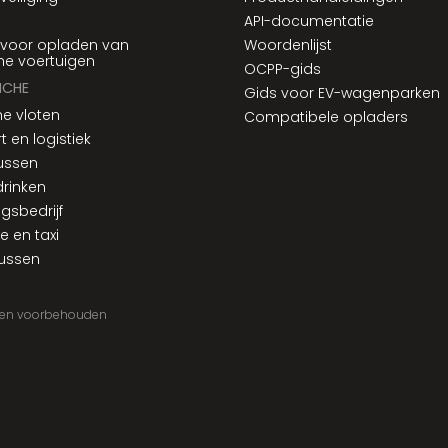
API-documentatie
 voor opladen van
Woordenlijst
che voertuigen
OCPP-gids
NCHE
Gids voor EV-wagenparken
he vloten
Compatibele opladers
t en logistiek
ussen
drinken
gsbedrijf
e en taxi
ussen
hten voorbehouden