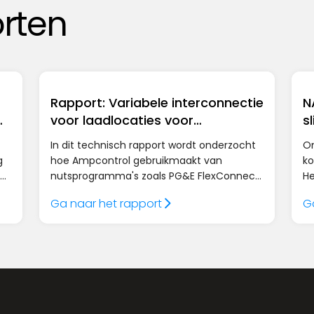
rten
Rapport: Variabele interconnectie
N
voor laadlocaties voor
s
elektrische voertuigen
e
In dit technisch rapport wordt onderzocht
On
g
hoe Ampcontrol gebruikmaakt van
ko
nutsprogramma's zoals PG&E FlexConnect
He
en geavanceerd energiebeheer via de
NA
Ga naar het rapport
G
AmpEdge-controller om meerjarige
be
—
vertragingen bij de upgrade van het net te
be
omzeilen, waardoor wagenparkbeheerders
ve
locaties tot 18 maanden sneller van
energie kunnen voorzien.