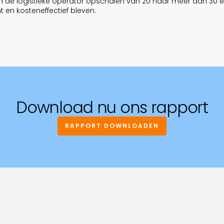
n de logistieke operator opschalen van 20 naar meer dan 30 e
nt en kosteneffectief bleven.
Download nu ons rapport
RAPPORT DOWNLOADEN