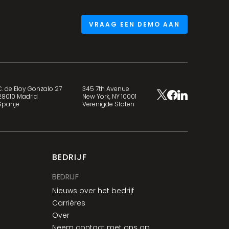
VRAAG EEN DEMO AAN
C. de Eloy Gonzalo 27
345 7th Avenue
28010 Madrid
New York, NY 10001
Spanje
Verenigde Staten
BEDRIJF
BEDRIJF
Nieuws over het bedrijf
Carrières
Over
Neem contact met ons op