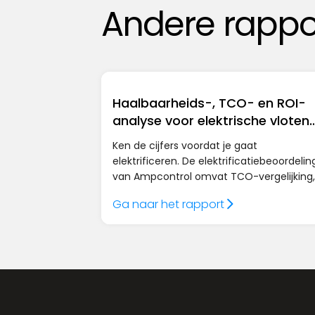
Andere rappo
Haalbaarheids-, TCO- en ROI-
analyse voor elektrische vloten
en locaties
Ken de cijfers voordat je gaat
elektrificeren. De elektrificatiebeoordelin
van Ampcontrol omvat TCO-vergelijking,
ROI-projecties, analyse van de
Ga naar het rapport
netcapaciteit, afmetingen van de lader,
BESS en besparingen op zonne-energie 
afgestemd op uw wagenpark, routes en
locatie.