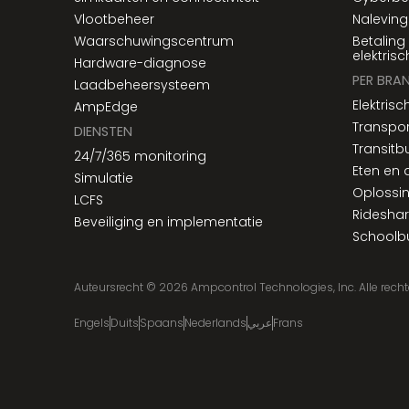
Vlootbeheer
Naleving
Waarschuwingscentrum
Betaling
elektris
Hardware-diagnose
PER BRA
Laadbeheersysteem
Elektrisc
AmpEdge
Transpor
DIENSTEN
Transitb
24/7/365 monitoring
Eten en 
Simulatie
Oplossin
LCFS
Rideshar
Beveiliging en implementatie
Schoolb
Auteursrecht ©
2026
Ampcontrol Technologies, Inc. Alle rec
Engels
Duits
Spaans
Nederlands
عربي
Frans