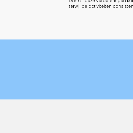
Dankzij deze verbeteringen ko
terwijl de activiteiten consiste