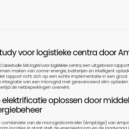
udy voor logistieke centra door A
t
Casestudie: Microgrid voor logistieke centra
, een uitgebreid rapport
 kunnen maken van zonne-energie, batterijen en intelligent o
. Het rapport richt zich op een echte implementatie in een groot 
e integratie van een microgrid met geavanceerd slim opladen d
jkertijd de netbeperkingen overwint.
 elektrificatie oplossen door midde
ergiebeheer
e combinatie van de microgridcontroller (AmpEdge) van Ampc
m locaties in staat stelt de energiestroom en de laadvraag in