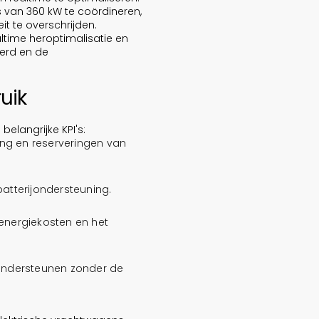
 van 360 kW te coördineren,
t te overschrijden.
time heroptimalisatie en
erd en de
uik
elangrijke KPI's:
ng en reserveringen van
atterijondersteuning.
 energiekosten en het
 ondersteunen zonder de