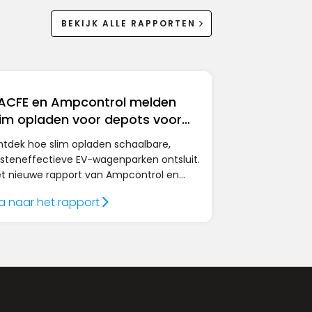
BEKIJK ALLE RAPPORTEN
ACFE en Ampcontrol melden
lim opladen voor depots voor
lektrische vrachtwagens
tdek hoe slim opladen schaalbare,
steneffectieve EV-wagenparken ontsluit.
t nieuwe rapport van Ampcontrol en
CFE onthult strategieën om kosten te
a naar het rapport
sparen, energie te beheren en de
trouwbaarheid van elektrische depots te
rgroten.