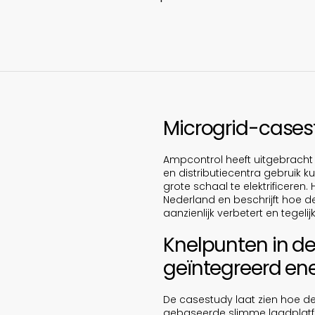
Microgrid-casest
Ampcontrol heeft uitgebrach
en distributiecentra gebruik
grote schaal te elektrificeren
Nederland en beschrijft hoe d
aanzienlijk verbetert en tegeli
Knelpunten in de
geïntegreerd en
De casestudy laat zien hoe d
gebaseerde slimme laadplatfor