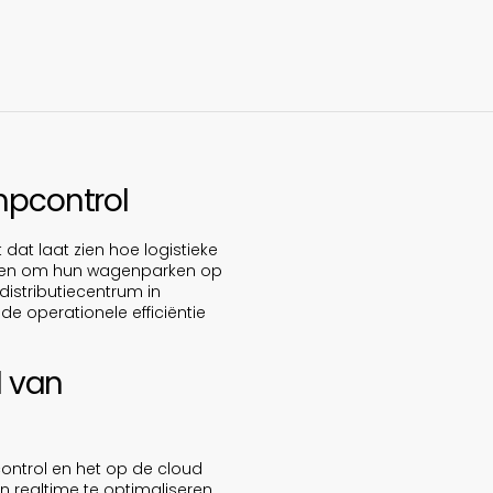
mpcontrol
 dat laat zien hoe logistieke
pladen om hun wagenparken op
distributiecentrum in
e operationele efficiëntie
l van
ontrol en het op de cloud
 realtime te optimaliseren.