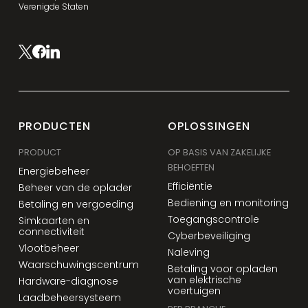
Verenigde Staten
PRODUCTEN
OPLOSSINGEN
PRODUCT
OP BASIS VAN ZAKELIJKE
BEHOEFTEN
Energiebeheer
Efficiëntie
Beheer van de oplader
Bediening en monitoring
Betaling en vergoeding
Toegangscontrole
Simkaarten en
connectiviteit
Cyberbeveiliging
Vlootbeheer
Naleving
Waarschuwingscentrum
Betaling voor opladen
van elektrische
Hardware-diagnose
voertuigen
Laadbeheersysteem