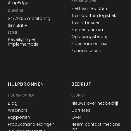
PER BRANCHE
AmpEdge
Elektrische vloten
DIENSTEN
Transport en logistiek
24/7/365 monitoring
Transitbussen
Simulatie
Eten en drinken
LCFS
Oplossingsbedrijf
Beveiliging en
Rideshare en taxi
implementatie
Schoolbussen
HULPBRONNEN
BEDRIJF
HULPBRONNEN
BEDRIJF
Blog
Nieuws over het bedrijf
Webinars
Carrières
Rapporten
Over
Producthandleidingen
Neem contact met ons
op