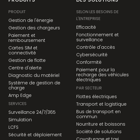
PRODUIT
SELON LES BESOINS DE
L'ENTREPRISE
Gestion de l'énergie
Efficacité
Gestion des chargeurs
Fonctionnement et
Paiement et
surveillance
remboursement
Contrôle d'accès
Cartes SIM et
connectivité
Cybersécurité
Gestion de flotte
Conformité
Centre d'alerte
Paiement pour la
recharge des véhicules
Diagnostic du matériel
électriques
Système de gestion de
charge
PAR SECTEUR
Amp Edge
Flottes électriques
SERVICES
Transport et logistique
Bus de transport en
Surveillance 24/7/365
commun
Simulation
Nourriture et boissons
LCFS
Société de solutions
Sécurité et déploiement
Covoiturage et taxi