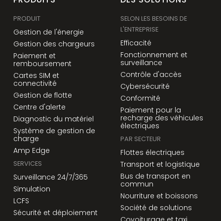
PRODUIT
SELON LES BESOINS DE
L'ENTREPRISE
Gestion de l'énergie
Efficacité
Gestion des chargeurs
Fonctionnement et
Paiement et
surveillance
remboursement
Contrôle d'accès
Cartes SIM et
connectivité
Cybersécurité
Gestion de flotte
Conformité
Centre d'alerte
Paiement pour la
recharge des véhicules
Diagnostic du matériel
électriques
Système de gestion de
charge
PAR SECTEUR
Amp Edge
Flottes électriques
SERVICES
Transport et logistique
Bus de transport en
Surveillance 24/7/365
commun
Simulation
Nourriture et boissons
LCFS
Société de solutions
Sécurité et déploiement
Covoiturage et taxi