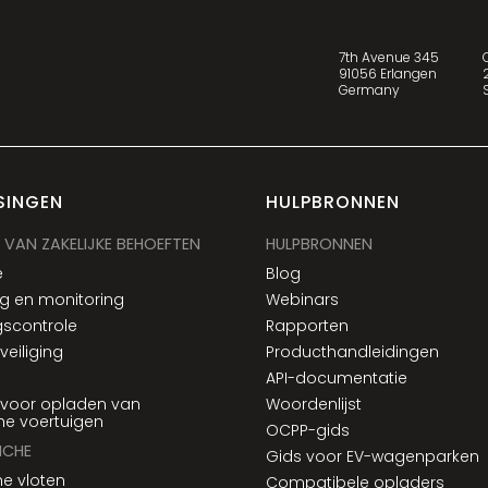
7th Avenue 345
91056 Erlangen
Germany
SINGEN
HULPBRONNEN
 VAN ZAKELIJKE BEHOEFTEN
HULPBRONNEN
e
Blog
g en monitoring
Webinars
scontrole
Rapporten
eiliging
Producthandleidingen
API-documentatie
 voor opladen van
Woordenlijst
che voertuigen
OCPP-gids
NCHE
Gids voor EV-wagenparken
he vloten
Compatibele opladers