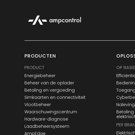
PRODUCTEN
OPLOS
PRODUCT
OP BASIS
Energiebeheer
Efficiënti
Beheer van de oplader
Bedienin
Betaling en vergoeding
Toegang
Simkaarten en connectiviteit
Cyberbev
Vlootbeheer
Naleving
Waarschuwingscentrum
Betaling
elektris
Hardware-diagnose
PER BRA
Laadbeheersysteem
Elektrisc
AmpEdge