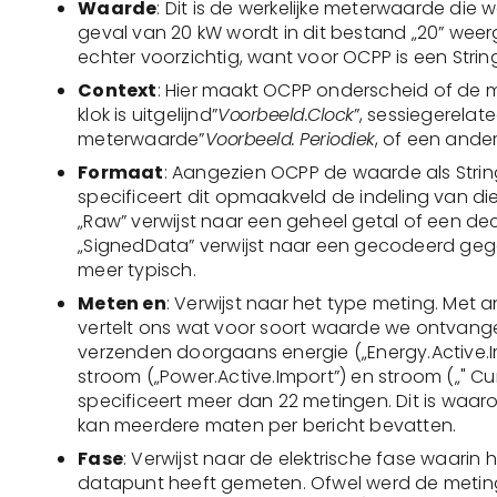
Waarde
: Dit is de werkelijke meterwaarde die 
geval van 20 kW wordt in dit bestand „20” we
echter voorzichtig, want voor OCPP is een Strin
Context
: Hier maakt OCPP onderscheid of de
klok is uitgelijnd”
Voorbeeld.Clock
”, sessiegerelat
meterwaarde”
Voorbeeld. Periodiek
, of een ander
Formaat
: Aangezien OCPP de waarde als Strin
specificeert dit opmaakveld de indeling van di
„Raw” verwijst naar een geheel getal of een d
„SignedData” verwijst naar een gecodeerd gege
meer typisch.
Meten en
: Verwijst naar het type meting. Met
vertelt ons wat voor soort waarde we ontvan
verzenden doorgaans energie („Energy.Active.Im
stroom („Power.Active.Import”) en stroom („" Cur
specificeert meer dan 22 metingen. Dit is waa
kan meerdere maten per bericht bevatten.
Fase
: Verwijst naar de elektrische fase waarin
datapunt heeft gemeten. Ofwel werd de meting