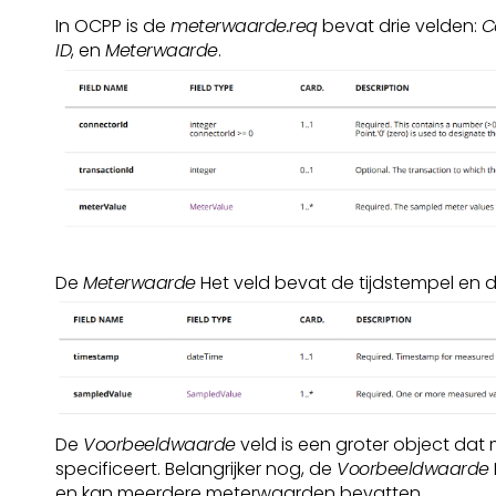
In OCPP is de
meterwaarde.req
bevat drie velden:
C
ID
, en
Meterwaarde
.
De
Meterwaarde
Het veld bevat de tijdstempel en
De
Voorbeeldwaarde
veld is een groter object da
specificeert. Belangrijker nog, de
Voorbeeldwaarde
en kan meerdere meterwaarden bevatten.