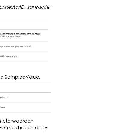
onnectorID, transactie-
 de SampledValue.
t meterwaarden
Een veld is een array