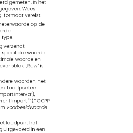
werd gemeten. In het
ergegeven. Wees
g-formaat vereist.
 meterwaarde op de
eerde
 type.
g verzendt,
e specifieke waarde.
ecimale waarde en
vensblok. „Raw” is
 andere woorden, het
gen. Laadpunten
port.Interva”),
rent.Import "”).” OCPP
rom
Voorbeeldwaarde
 het laadpunt het
 uitgevoerd in een