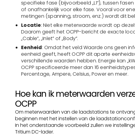
specifieke fase (bijvoorbeeld „L1”), tussen fasen 
of onafhankelijk voor elke fase. Vooral voor en
metingen (spanning, stroom, enz.) wordt dit bel
Locatie
: Niet elke meterwaarde wordt op deze
Daarom geeft het OCPP-bericht de exacte loca
„Cable”, „Inlet” of „Body”.
Eenheid
: Omdat het veld Waarde ons geen inf
eenheid geeft, heeft OCPP dit aparte eenheidsv
verschillende waarden hebben. Energie kan „kW
OCPP specificeerde meer dan 16 eenheidstype
Percentage, Ampere, Celsius, Power en meer.
Hoe kan ik meterwaarden verz
OCPP
Om meterwaarden van de laadstations te ontvan
beginnen met het instellen van de laadstationconfi
In het onderstaande voorbeeld zullen we instellin
Tritium DC-lader.