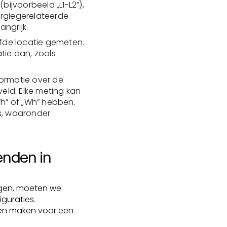
(bijvoorbeeld „L1-L2”),
ergiegerelateerde
angrijk.
lfde locatie gemeten.
tie aan, zoals
ormatie over de
eld. Elke meting kan
h” of „Wh” hebben.
s, waaronder
enden in
gen, moeten we
guraties.
gen maken voor een