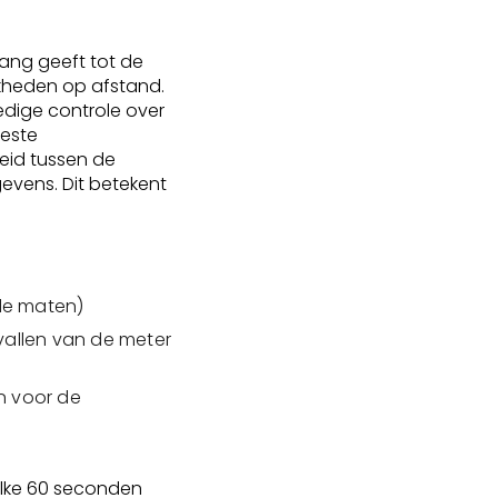
ang geeft tot de
jkheden op afstand.
dige controle over
eeste
eid tussen de
vens. Dit betekent
e maten)
vallen van de meter
en voor de
 elke 60 seconden