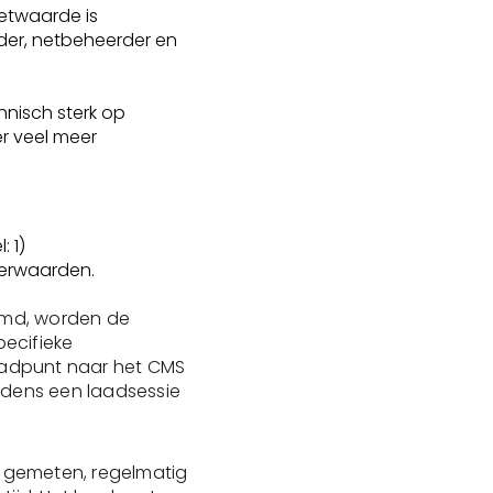
etwaarde is
der, netbeheerder en
hnisch sterk op
r veel meer
 1)
terwaarden.
md, worden de
ecifieke
laadpunt naar het CMS
jdens een laadsessie
gemeten, regelmatig