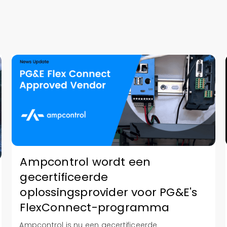
Ampcontrol wordt een
gecertificeerde
oplossingsprovider voor PG&E's
FlexConnect-programma
Ampcontrol is nu een gecertificeerde