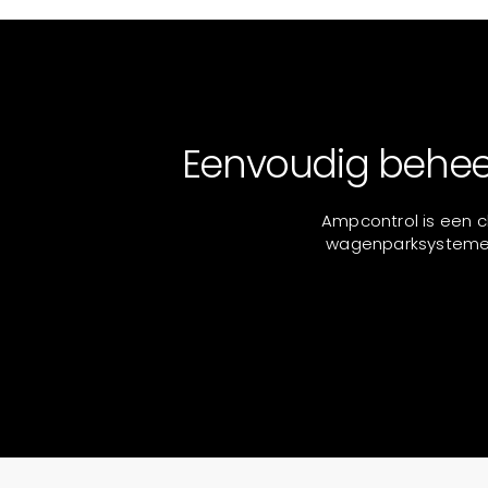
Eenvoudig beheer
Ampcontrol is een c
wagenparksystemen