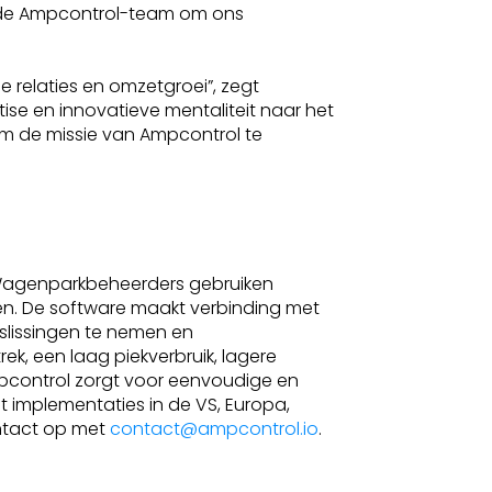
erde Ampcontrol-team om ons
 relaties en omzetgroei”, zegt
ise en innovatieve mentaliteit naar het
m de missie van Ampcontrol te
Wagenparkbeheerders gebruiken
ren. De software maakt verbinding met
slissingen te nemen en
ek, een laag piekverbruik, lagere
pcontrol zorgt voor eenvoudige en
 implementaties in de VS, Europa,
ntact op met
contact@ampcontrol.io
.