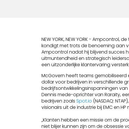
NEW YORK, NEW YORK - Ampcontrol, de
kondigt met trots de benoeming aan 
Ampcontrol nadat hij blijvend succes 
uitmuntendheid en strategisch leiders
een uitzonderlijke klantervaring versterk
McGovern heeft teams gemobiliseerd e
dollar voor bedrijven in verschillende 
bedrijfsontwikkelingsinspanningen van
Dennis mede-oprichter van Raraity, een
bedrijven zoals
Spot.io
(NASDAQ: NTAP), 
visionairs uit de industrie bij EMC en 
„Klanten hebben een missie om de produ
niet blijer kunnen zijn om de obsessie 