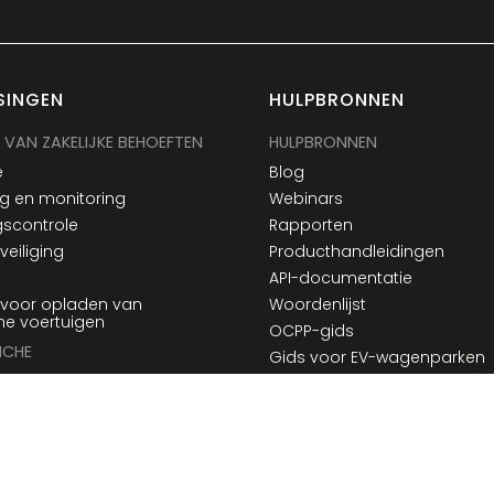
SINGEN
HULPBRONNEN
 VAN ZAKELIJKE BEHOEFTEN
HULPBRONNEN
e
Blog
g en monitoring
Webinars
scontrole
Rapporten
eiliging
Producthandleidingen
API-documentatie
 voor opladen van
Woordenlijst
che voertuigen
OCPP-gids
NCHE
Gids voor EV-wagenparken
he vloten
Compatibele opladers
t en logistiek
ussen
drinken
gsbedrijf