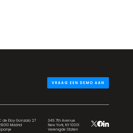
VRAAG EEN DEMO AAN
C. de Eloy Gonzalo 27
345 7th Avenue
28010 Madrid
New York, NY 10001
Spanje
Verenigde Staten