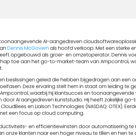
 toonaangevende AI-aangedreven cloudsoftwareoplossin
van
Dennis McGovern
als hoofd verkoop. Met een sterke e
heeft opgebouwd als groei- en omzetoperator. Dennis voe
chap toe aan het go-to-market-team van Ampcontrol, wat
t.
n beslissingen geleid die hebben bijgedragen aan een o
groeifasen. Deze ervaring stelt hem in staat om leiding te
 Ampcontrol, waarbij hij klantsucces en toonaangevende
 door AI aangedreven kunststudio. Hij heeft zakelijke go
CloudBees en Liaison Technologies (NASDAQ: OTEX). Eerder 
HP met een focus op cloud computing.
ctiviteits- en efficiëntiewinsten door automatisering te 
van onze klanten naar een hoger niveau te tillen en hen t