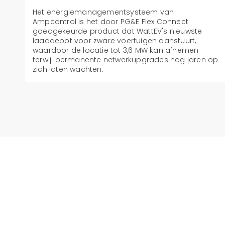
Het energiemanagementsysteem van
Ampcontrol is het door PG&E Flex Connect
goedgekeurde product dat WattEV's nieuwste
laaddepot voor zware voertuigen aanstuurt,
waardoor de locatie tot 3,6 MW kan afnemen
terwijl permanente netwerkupgrades nog jaren op
zich laten wachten.