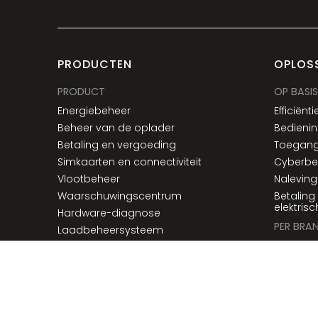
PRODUCTEN
OPLOS
PRODUCT
OP BASIS
Energiebeheer
Efficiënti
Beheer van de oplader
Bedienin
Betaling en vergoeding
Toegang
Simkaarten en connectiviteit
Cyberbev
Vlootbeheer
Naleving
Waarschuwingscentrum
Betaling
elektris
Hardware-diagnose
PER BRA
Laadbeheersysteem
Elektrisc
AmpEdge
Transpor
DIENSTEN
Transitb
24/7/365 monitoring
Eten en 
Simulatie
Oplossin