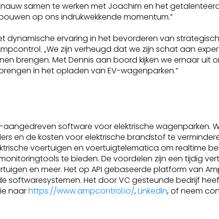
it om nauw samen te werken met Joachim en het getalente
 te bouwen op ons indrukwekkende momentum.”
et dynamische ervaring in het bevorderen van strategische
pcontrol. „We zijn verheugd dat we zijn schat aan expert
en brengen. Met Dennis aan boord kijken we ernaar uit o
e brengen in het opladen van EV-wagenparken.”
-aangedreven software voor elektrische wagenparken. 
ders en de kosten voor elektrische brandstof te verminde
trische voertuigen en voertuigtelematica om realtime be
toringtools te bieden. De voordelen zijn een tijdig vertr
ertuigen en meer. Het op API gebaseerde platform van Am
e softwaresystemen. Het door VC gesteunde bedrijf heeft
tie naar
https://www.ampcontrol.io/
,
LinkedIn
, of neem co