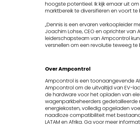
hoogste potentieel. Ik kijk ernaar u
marktbereik te diversifiëren en voort
„Dennis is een ervaren verkoopleider m
Joachim Lohse, CEO en oprichter van Am
leiderschapsteam van Ampcontrol kunn
versnellen om een revolutie teweeg t
Over Ampcontrol
Ampcontrol is een toonaangevende AI
Ampcontrol om de uitvaltijd van EV-la
de hardware voor het opladen van elek
wagenparkbeheerders gedetailleerde moni
energiekosten, volledig opgeladen vo
naadloze compatibiliteit met bestaand
LATAM en Afrika. Ga voor meer informa