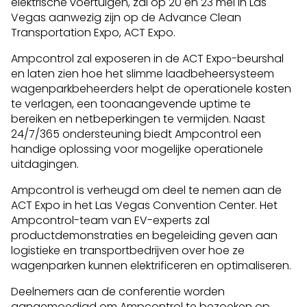
elektrische voertuigen, zal op 20 en 23 mei in Las
Vegas aanwezig zijn op de Advance Clean
Transportation Expo, ACT Expo.
Ampcontrol zal exposeren in de ACT Expo-beurshal
en laten zien hoe het slimme laadbeheersysteem
wagenparkbeheerders helpt de operationele kosten
te verlagen, een toonaangevende uptime te
bereiken en netbeperkingen te vermijden. Naast
24/7/365 ondersteuning biedt Ampcontrol een
handige oplossing voor mogelijke operationele
uitdagingen.
Ampcontrol is verheugd om deel te nemen aan de
ACT Expo in het Las Vegas Convention Center. Het
Ampcontrol-team van EV-experts zal
productdemonstraties en begeleiding geven aan
logistieke en transportbedrijven over hoe ze
wagenparken kunnen elektrificeren en optimaliseren.
Deelnemers aan de conferentie worden
aangemoedigd om Ampcontrol te bezoeken op