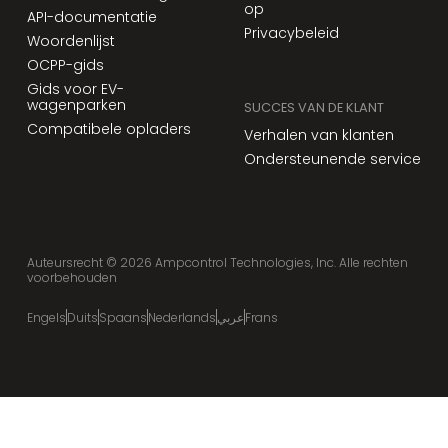
op
API-documentatie
Privacybeleid
Woordenlijst
OCPP-gids
Gids voor EV-
wagenparken
SUCCES VAN DE KLANT
Compatibele opladers
Verhalen van klanten
Ondersteunende service
Auteursrecht ©
2026
Ampcontrol Technologies, Inc. Alle rechten
voorbehouden
Engels
Duits
Spaans
Nederlands
عربي
Frans