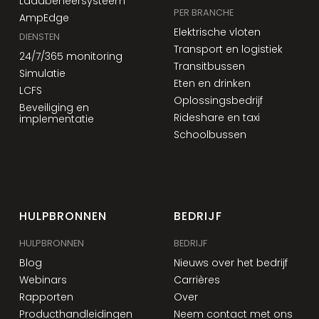
Laadbeheersysteem
PER BRANCHE
AmpEdge
Elektrische vloten
DIENSTEN
Transport en logistiek
24/7/365 monitoring
Transitbussen
Simulatie
Eten en drinken
LCFS
Oplossingsbedrijf
Beveiliging en
Rideshare en taxi
implementatie
Schoolbussen
HULPBRONNEN
BEDRIJF
HULPBRONNEN
BEDRIJF
Blog
Nieuws over het bedrijf
Webinars
Carrières
Rapporten
Over
Producthandleidingen
Neem contact met ons