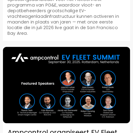
programma van PG&E, waardoor vloot- en
depotbeheerders grootschalige EV-
vrachtwagenlaadinfrastructuur kunnen activeren in
maanden in plaats van jaren — met onze eerste
locatie die in juli 2026 live gaat in de San Francisco
Bay Area.
Ampcontrol organiseert EV Fleet